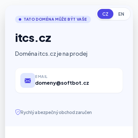
CZ
EN
TATO DOMÉNA MŮŽE BÝT VAŠE
itcs.cz
Doména itcs.cz je na prodej
EMAIL
domeny@softbot.cz
Rychlý a bezpečný obchod zaručen