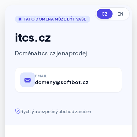
CZ
EN
TATO DOMÉNA MŮŽE BÝT VAŠE
itcs.cz
Doména itcs.cz je na prodej
EMAIL
domeny@softbot.cz
Rychlý a bezpečný obchod zaručen