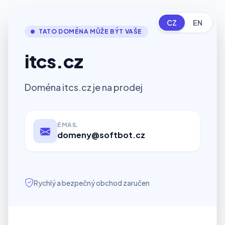
CZ
EN
TATO DOMÉNA MŮŽE BÝT VAŠE
itcs.cz
Doména itcs.cz je na prodej
EMAIL
domeny@softbot.cz
Rychlý a bezpečný obchod zaručen